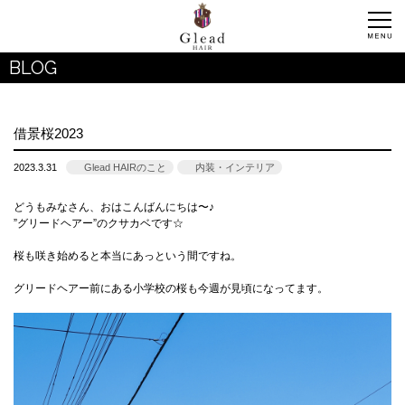
BLOG
借景桜2023
2023.3.31
Glead HAIRのこと
内装・インテリア
どうもみなさん、おはこんばんにちは〜♪
”グリードヘアー”のクサカベです☆
桜も咲き始めると本当にあっという間ですね。
グリードヘアー前にある小学校の桜も今週が見頃になってます。