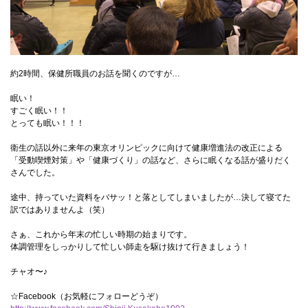
約2時間、保健所職員のお話を聞くのですが…
眠い！
すごく眠い！！
とっても眠い！！！
衛生の話以外に来年の東京オリンピックに向けて健康増進法の改正による
「受動喫煙対策」や「健康づくり」の話など、さらに眠くなる話が盛りだく
さんでした。
途中、持っていた資料をバサッ！と落としてしまいましたが…決して寝てた
訳ではありませんよ（笑）
さぁ、これから年末の忙しい時期の始まりです。
体調管理をしっかりして忙しい師走を駆け抜けて行きましょう！
チャオ〜♪
☆Facebook（お気軽にフォローどうぞ）