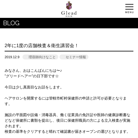
BLOG
2年に1度の店舗検査＆衛生講習会！
2019.12.9
理容師向けなこと
セミナー情報
みなさん、おはこんばんにちは〜♪
”グリードヘアー”の日下部です☆
今日は少し真面目なお話をします。
ヘアサロンを開業するには管轄市町村保健所の申請と許可が必要となりま
す。
施設の平面図や設備・消毒器具、働く従業員の免許証や医師の健康診断書な
どなど保健所に書類を提出し、後日に保健所職員の方による立入検査が実施
されます。
検査の基準をクリアすると晴れて確認書が届きオープンの運びとなります。