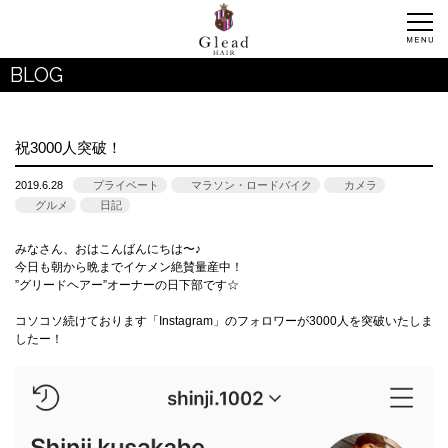
BLOG
祝3000人突破！
2019.6.28
プライベート
マラソン・ロードバイク
カメラ
グルメ
日記
みなさん、おはこんばんにちは〜♪
今日も朝から晩までイケメン絶賛量産中！
”グリードヘアー”オーナーの日下部です☆
コソコソ続けております「Instagram」のフォロワーが3000人を突破いたしま
したー！