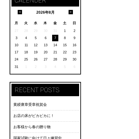
CALENDER
<
>
2026
年
8月
月
火
水
木
金
土
日
27
28
29
30
31
1
2
3
4
5
6
7
8
9
10
11
12
13
14
15
16
17
18
19
20
21
22
23
24
25
26
27
28
29
30
31
1
2
3
4
5
6
RECENT POSTS
黄綬褒章受章祝賀会
お店の床がピカピカに！
お客様から春の贈り物
国家試験に向けて日々練習中