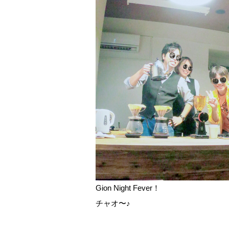
Gion Night Fever！
チャオ〜♪